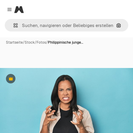
Magnific
Close menu
Nach B
Startseite
/
Stock
/
Fotos
/
Philippinische junge…
Premium