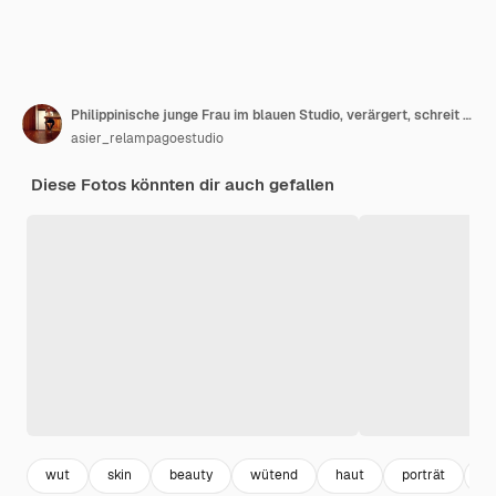
Philippinische junge Frau im blauen Studio, verärgert, schreit mit angespannten Händen
asier_relampagoestudio
Diese Fotos könnten dir auch gefallen
wut
skin
beauty
wütend
haut
porträt
u