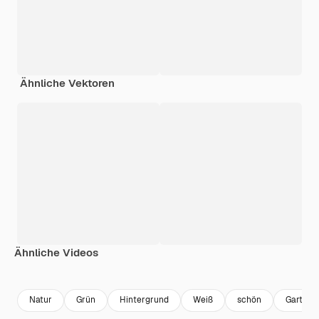
Ähnliche Vektoren
Ähnliche Videos
Premium
Premium
Generiert von KI
Premium
Premium
Generiert v
Natur
Grün
Hintergrund
Weiß
schön
Garten