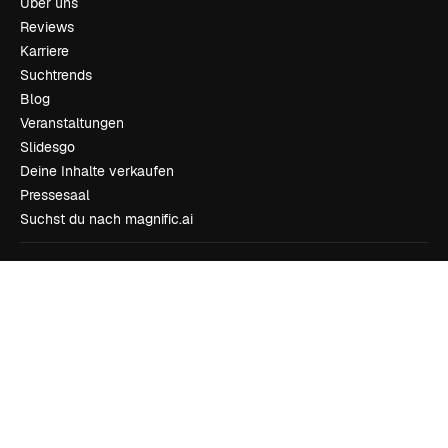
Über uns
Reviews
Karriere
Suchtrends
Blog
Veranstaltungen
Slidesgo
Deine Inhalte verkaufen
Pressesaal
Suchst du nach magnific.ai
Kontakt aufnehmen
Kundensupport
Instagram
YouTube
LinkedIn
TikTok
Discord
X