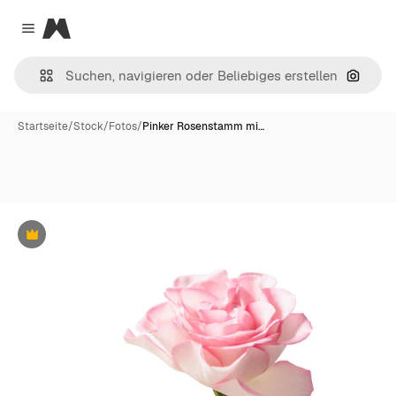
Magnific
Close menu
Nach B
Startseite
/
Stock
/
Fotos
/
Pinker Rosenstamm mi…
Premium