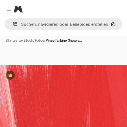
Magnific
Close menu
Nach B
Startseite
/
Stock
/
Fotos
/
Pinselfarbige Gipswa…
Premium