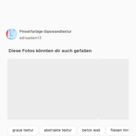
Pinselfarbige Gipswandtextur
adriyadam13
Diese Fotos könnten dir auch gefallen
graue textur
abstrakte textur
beton wall
fliesen hinter