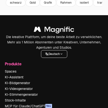
schwarz
Gold
Grafik
Rahmen
isoliert
transpa
Die kreative Plattform, um deine beste Arbeit zu verwirklichen.
Mehr als 1 Million Abonnenten unter Kreativen, Unternehmen,
Agenturen und Studios.
Deutsch
Produkte
Spaces
KI-Assistent
KI-Bildgenerator
KI-Videogenerator
KI-Stimmengenerator
Stock-Inhalte
MCP für Claude/ChatGPT
Neu