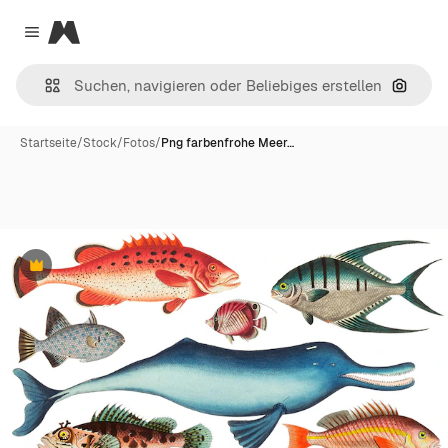
Magnific
Close menu
Nach B
Startseite
/
Stock
/
Fotos
/
Png farbenfrohe Meer…
Premium