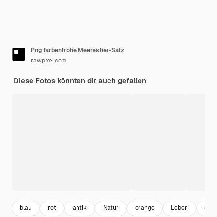
Png farbenfrohe Meerestier-Satz
rawpixel.com
Diese Fotos könnten dir auch gefallen
blau
rot
antik
Natur
orange
Leben
Jah