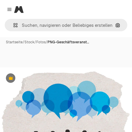
Magnific
Close menu
Nach B
Startseite
/
Stock
/
Fotos
/
PNG-Geschäftsveranst…
Premium