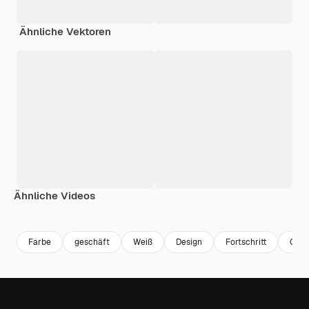
Ähnliche Vektoren
Ähnliche Videos
Premium
Premium
Premium
Premium
Farbe
geschäft
Weiß
Design
Fortschritt
Graf