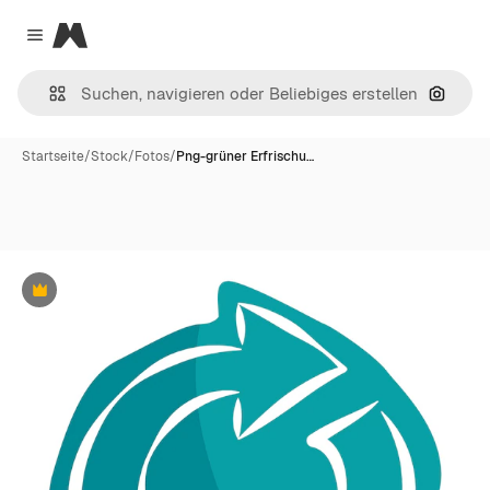
Magnific
Close menu
Nach B
Startseite
/
Stock
/
Fotos
/
Png-grüner Erfrischu…
Premium