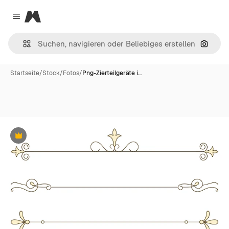
Magnific
Close menu
Nach B
Startseite
/
Stock
/
Fotos
/
Png-Zierteilgeräte i…
Premium