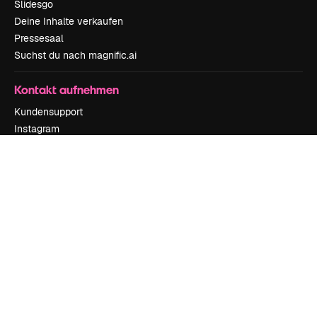
Slidesgo
Deine Inhalte verkaufen
Pressesaal
Suchst du nach magnific.ai
Kontakt aufnehmen
Kundensupport
Instagram
YouTube
LinkedIn
TikTok
Discord
X
Reddit
Copyright © 2010-
2026
Freepik Company S.L.U.
Alle Rechte vorbehalten
.