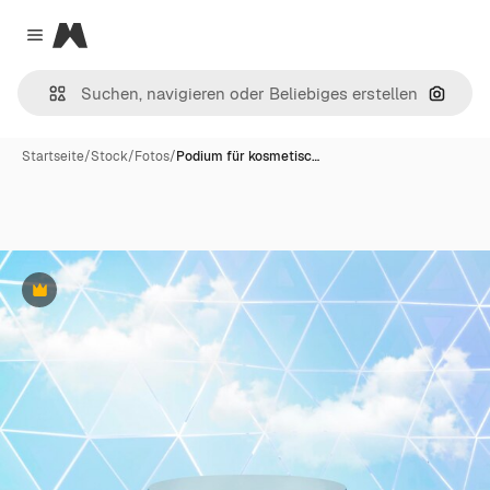
Magnific
Close menu
Nach B
Startseite
/
Stock
/
Fotos
/
Podium für kosmetisc…
Premium