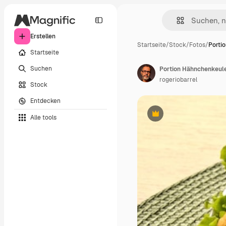
Erstellen
Startseite
/
Stock
/
Fotos
/
Porti
Startseite
Suchen
Portion Hähnchenkeul
rogeriobarrel
Stock
Entdecken
Alle tools
Premium