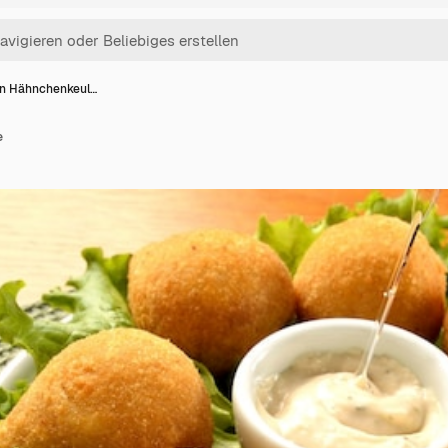
on Hähnchenkeul…
e