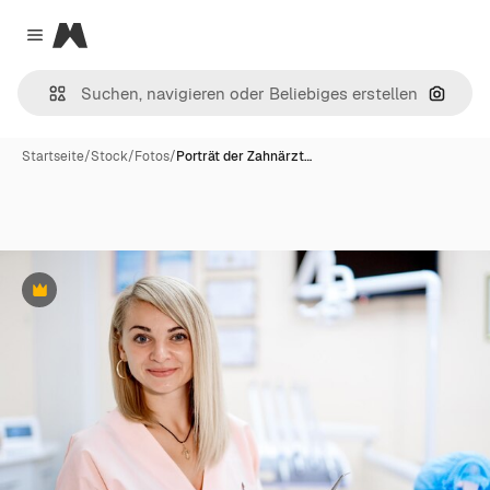
Magnific
Close menu
Nach B
Startseite
/
Stock
/
Fotos
/
Porträt der Zahnärzt…
Premium