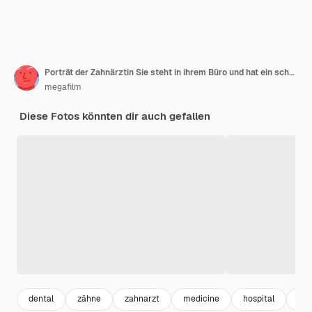
Porträt der Zahnärztin Sie steht in ihrem Büro und hat ein schönes Lächeln Stomatologiekonzept
megafilm
Diese Fotos könnten dir auch gefallen
dental
zähne
zahnarzt
medicine
hospital
kra