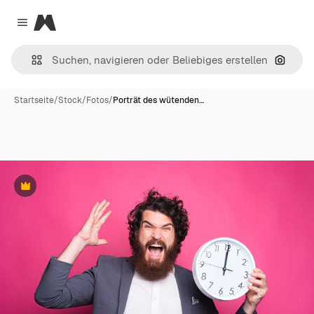
Magnific
Close menu
Nach B
Startseite
/
Stock
/
Fotos
/
Porträt des wütenden…
Premium