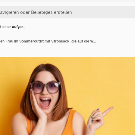
t einer aufger…
Porträt einer aufgeregten Frau im Sommeroutfit mit Strohsack, die auf die Werbefläche zeigt, die isoliert auf gelbem Hintergrund posiert, schockierte Werbung