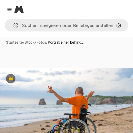
Magnific
Close menu
Nach B
Startseite
/
Stock
/
Fotos
/
Porträt einer behind…
Premium