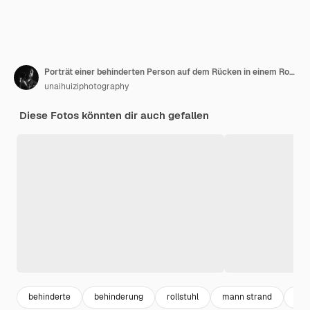
Porträt einer behinderten Person auf dem Rücken in einem Rollstuhl am Strand mit offenen Armen, die die Freiheit des Meeres und der Natur genießt
unaihuiziphotography
Diese Fotos könnten dir auch gefallen
behinderte
behinderung
rollstuhl
mann strand
reh