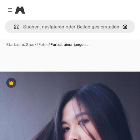
Magnific
Close menu
Nach B
Startseite
/
Stock
/
Fotos
/
Porträt einer jungen…
Premium