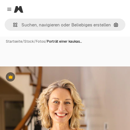
Magnific
Close menu
Nach B
Startseite
/
Stock
/
Fotos
/
Porträt einer kaukas…
Premium