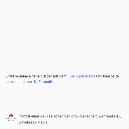
Erstelle deine eigenen Bilder mit dem
KI-Bildgenerator
und bearbeite
sie mit unserem
KI-Fotoeditor
.
Porträt einer kaukasischen Seniorin, die lächelt, während sie zu Hause im Wohnzimmer steht. Konzept von Menschen und Emotionen, unverändert.
Wavebreak Media