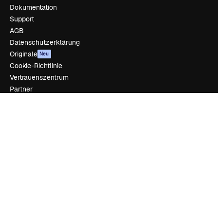
Dokumentation
Support
AGB
Datenschutzerklärung
Originale
Neu
Cookie-Richtlinie
Vertrauenszentrum
Partner
Unternehmen
Unternehmen
Preise
Über uns
Reviews
Karriere
Suchtrends
Blog
Veranstaltungen