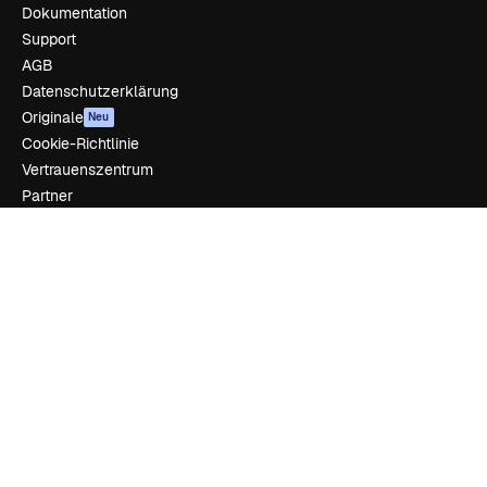
Dokumentation
Support
AGB
Datenschutzerklärung
Originale
Neu
Cookie-Richtlinie
Vertrauenszentrum
Partner
Unternehmen
Unternehmen
Preise
Über uns
Reviews
Karriere
Suchtrends
Blog
Veranstaltungen