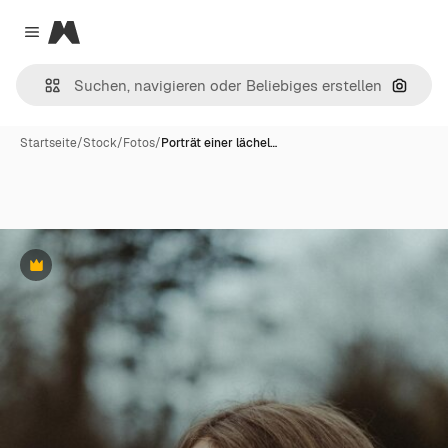
Magnific
Close menu
Nach B
Startseite
/
Stock
/
Fotos
/
Porträt einer lächel…
Premium