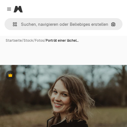
Magnific
Close menu
Nach B
Startseite
/
Stock
/
Fotos
/
Porträt einer lächel…
Premium