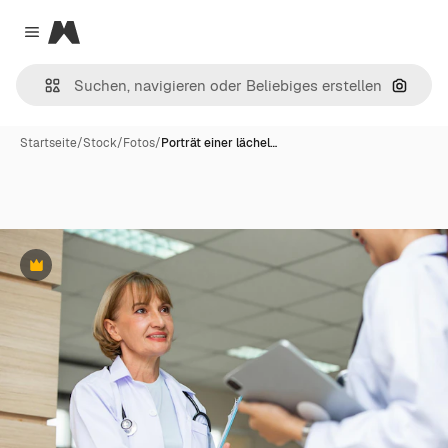
Magnific
Close menu
Nach B
Startseite
/
Stock
/
Fotos
/
Porträt einer lächel…
Premium