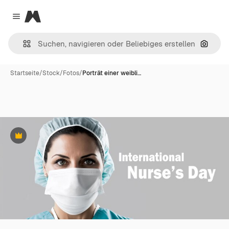
Magnific
Close menu
Nach B
Startseite
/
Stock
/
Fotos
/
Porträt einer weibli…
Premium