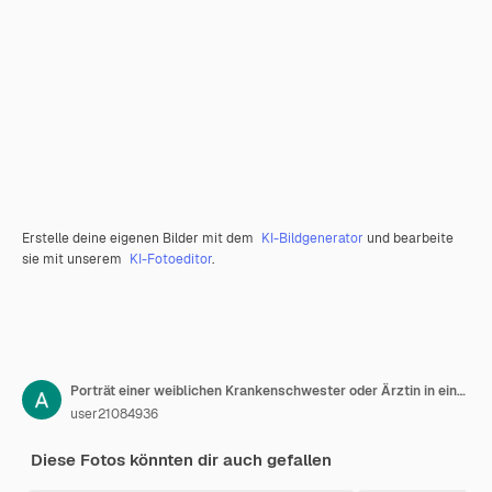
Erstelle deine eigenen Bilder mit dem
KI-Bildgenerator
und bearbeite
sie mit unserem
KI-Fotoeditor
.
Porträt einer weiblichen Krankenschwester oder Ärztin in einer Maske auf grauem Hintergrund Leerer Platz cppy Platz für Textbanner
user21084936
Diese Fotos könnten dir auch gefallen