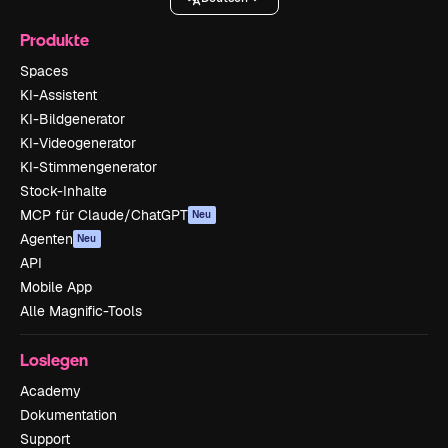
Produkte
Spaces
KI-Assistent
KI-Bildgenerator
KI-Videogenerator
KI-Stimmengenerator
Stock-Inhalte
MCP für Claude/ChatGPT
Neu
Agenten
Neu
API
Mobile App
Alle Magnific-Tools
Loslegen
Academy
Dokumentation
Support