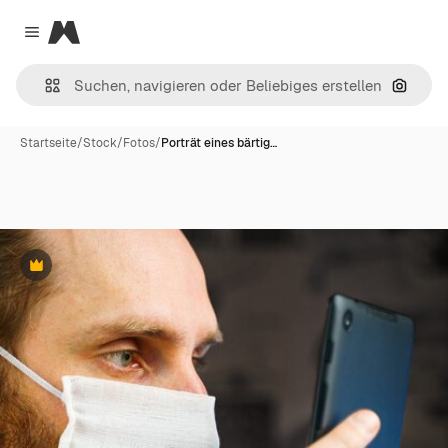
Magnific
Close menu
Nach B
Startseite
/
Stock
/
Fotos
/
Porträt eines bärtig…
Premium