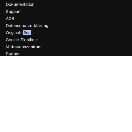
Dokumentation
Support
AGB
Datenschutzerklärung
Originale
Neu
Cookie-Richtlinie
Vertrauenszentrum
Partner
Unternehmen
Unternehmen
Preise
Über uns
Reviews
Karriere
Suchtrends
Blog
Veranstaltungen