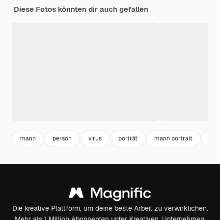
Diese Fotos könnten dir auch gefallen
mann
person
virus
porträt
mann portrait
cor
Die kreative Plattform, um deine beste Arbeit zu verwirklichen.
Mehr als 1 Million Abonnenten unter Kreativen, Unternehmen,