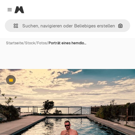
Magnific
Close menu
Nach B
Startseite
/
Stock
/
Fotos
/
Porträt eines hemdlo…
Premium