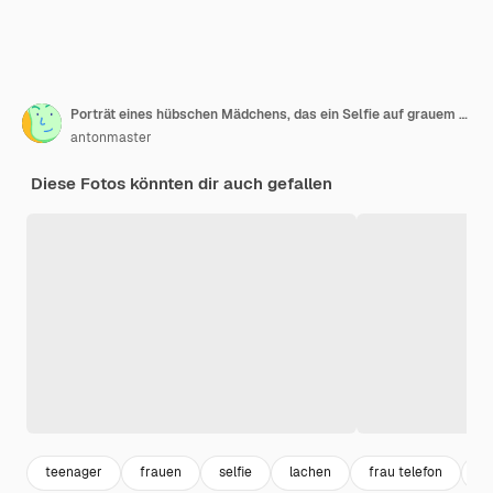
Porträt eines hübschen Mädchens, das ein Selfie auf grauem Hintergrund macht
antonmaster
Diese Fotos könnten dir auch gefallen
teenager
frauen
selfie
lachen
frau telefon
fr