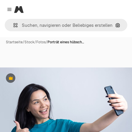
Magnific
Close menu
Nach B
Startseite
/
Stock
/
Fotos
/
Porträt eines hübsch…
Premium