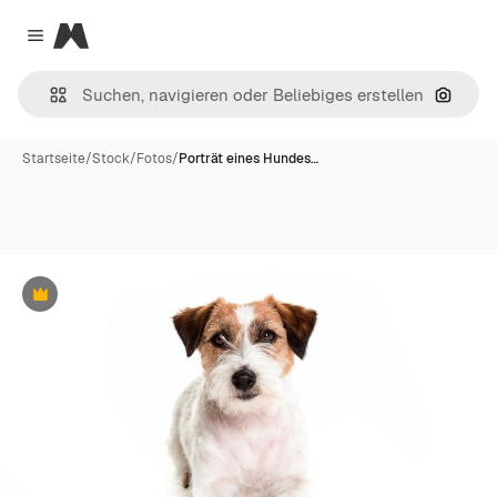
Magnific
Close menu
Nach B
Startseite
/
Stock
/
Fotos
/
Porträt eines Hundes…
Premium