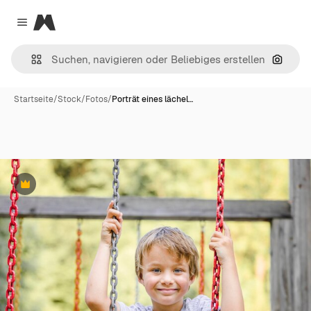
Magnific
Close menu
Nach B
Startseite
/
Stock
/
Fotos
/
Porträt eines lächel…
Premium