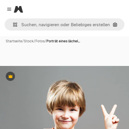
Magnific
Close menu
Nach B
Startseite
/
Stock
/
Fotos
/
Porträt eines lächel…
Premium