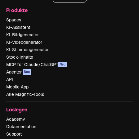
Produkte
Spaces
KI-Assistent
KI-Bildgenerator
KI-Videogenerator
KI-Stimmengenerator
Stock-Inhalte
MCP für Claude/ChatGPT
Neu
Agenten
Neu
API
Mobile App
Alle Magnific-Tools
Loslegen
Academy
Dokumentation
Support