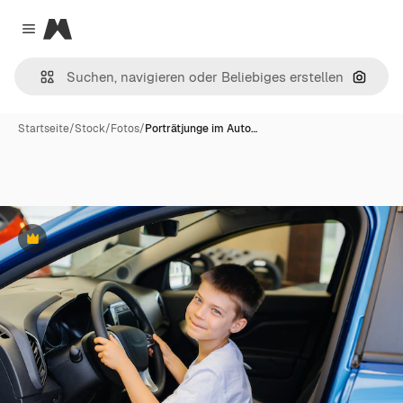
Magnific
Close menu
Nach B
Startseite
/
Stock
/
Fotos
/
Porträtjunge im Auto…
Premium