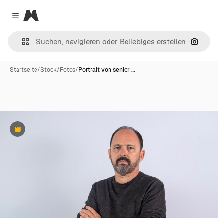
Magnific
Close menu
Nach B
Startseite
/
Stock
/
Fotos
/
Portrait von senior …
Premium