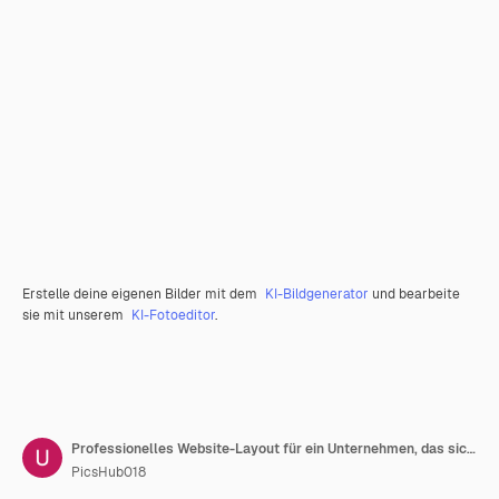
Erstelle deine eigenen Bilder mit dem
KI-Bildgenerator
und bearbeite
sie mit unserem
KI-Fotoeditor
.
Professionelles Website-Layout für ein Unternehmen, das sich auf den Gold- und Kryptowährungshandel spezialisiert hat
PicsHub018