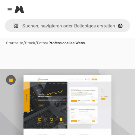
Magnific
Close menu
Nach B
Startseite
/
Stock
/
Fotos
/
Professionelles Webs…
Premium