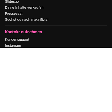
Slidesgo
Deine Inhalte verkaufen
Pressesaal
Suchst du nach magnific.ai
Kontakt aufnehmen
Kundensupport
Instagram
YouTube
LinkedIn
TikTok
Discord
X
Reddit
Copyright © 2010-
2026
Freepik Company S.L.U.
Alle Rechte vorbehalten
.