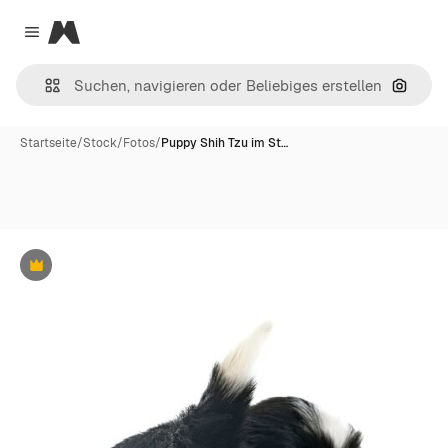
Magnific
Close menu
Nach B
Startseite
/
Stock
/
Fotos
/
Puppy Shih Tzu im St…
Premium