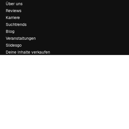
Über uns
Reviews
Karriere
Suchtrends
Blog
Veranstaltungen
Slidesgo
Deine Inhalte verkaufen
Pressesaal
Suchst du nach magnific.ai
Kontakt aufnehmen
Kundensupport
Instagram
YouTube
LinkedIn
TikTok
Discord