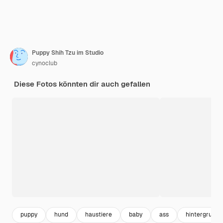
Puppy Shih Tzu im Studio
cynoclub
Diese Fotos könnten dir auch gefallen
puppy
hund
haustiere
baby
ass
hintergrund 