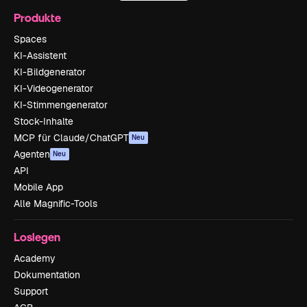
Produkte
Spaces
KI-Assistent
KI-Bildgenerator
KI-Videogenerator
KI-Stimmengenerator
Stock-Inhalte
MCP für Claude/ChatGPT
Neu
Agenten
Neu
API
Mobile App
Alle Magnific-Tools
Loslegen
Academy
Dokumentation
Support