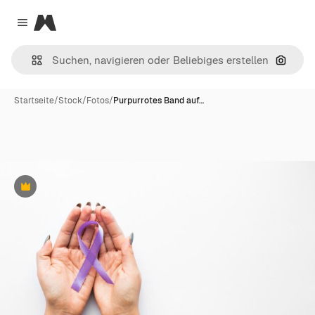
Magnific
Close menu
Nach B
Startseite
/
Stock
/
Fotos
/
Purpurrotes Band auf…
Premium