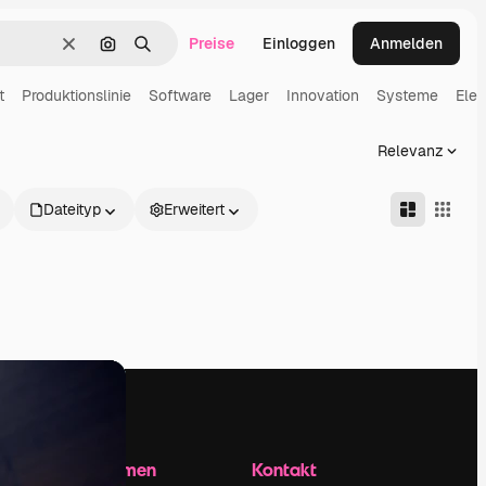
Preise
Einloggen
Anmelden
Löschen
Nach Bild suchen
Suchen
t
Produktionslinie
Software
Lager
Innovation
Systeme
Elek
Relevanz
Dateityp
Erweitert
Unternehmen
Kontakt