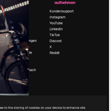
aufnehmen
Preise
Über uns
Kundensupport
Reviews
Instagram
Karriere
YouTube
ärung
Suchtrends
LinkedIn
Blog
TikTok
Veranstaltungen
Discord
um
Slidesgo
X
Deine Inhalte
Reddit
verkaufen
Pressesaal
Suchst du nach
magnific.ai
ree to the storing of cookies on your device to enhance site