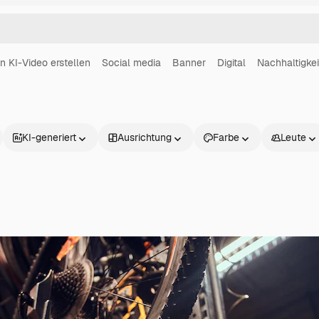
in KI-Video erstellen
Social media
Banner
Digital
Nachhaltigkei
KI-generiert
Ausrichtung
Farbe
Leute
Produkte
Loslegen