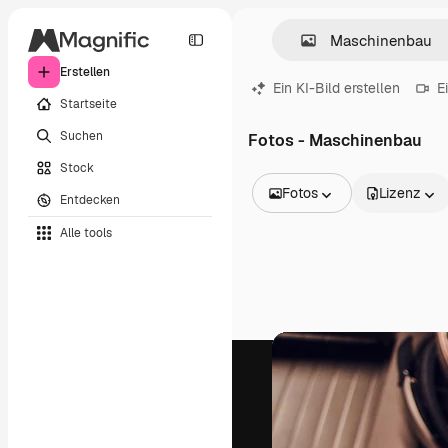
Erstellen
Ein KI-Bild erstellen
E
Startseite
Suchen
Fotos - Maschinenbau
Stock
Fotos
Lizenz
Entdecken
Alle Bilder
Alle tools
Vektoren
Illustrationen
Fotos
PSD
Vorlagen
Mockups
Videos
Filmmaterial
Motion Graphics
Videovorlagen
Icons
3D-Modelle
Schriftarten