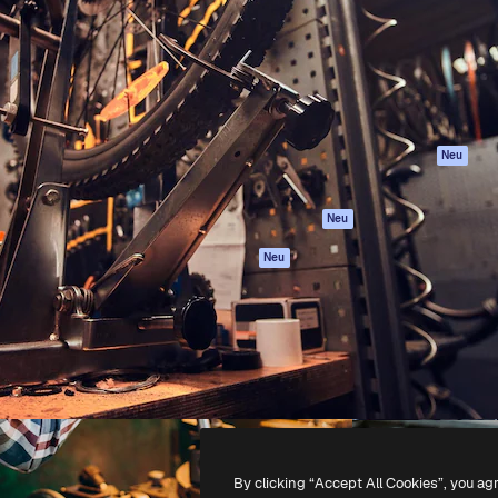
attform, um deine beste
Spaces
Academy
klichen. Mehr als 1 Million
KI-Assistent
Dokumentation
er Kreativen, Unternehmen,
KI-Bildgenerator
Support
Studios.
KI-Videogenerator
AGB
KI-
Datenschutzerkl
Stimmengenerator
Originale
Neu
Stock-Inhalte
Cookie-Richtlinie
MCP für
Vertrauenszentr
Neu
Claude/ChatGPT
Partner
Agenten
Neu
Unternehmen
API
Mobile App
Alle Magnific-Tools
-
2026
Freepik Company S.L.U.
Alle Rechte vorbehalten
.
By clicking “Accept All Cookies”, you ag