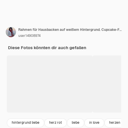
Rahmen für Hausbacken auf weißem Hintergrund. Cupcake-Formen aus Papier. Schachteln mit einem roten Band zum Valentinstag. Platz kopieren. Ansicht von oben
user14908974
Diese Fotos könnten dir auch gefallen
hintergrund liebe
herz rot
liebe
in love
herzen hin