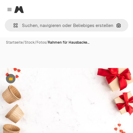
Magnific
Close menu
Nach B
Startseite
/
Stock
/
Fotos
/
Rahmen für Hausbacke…
Premium