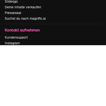
Slidesgo
Deine Inhalte verkaufen
Pressesaal
Suchst du nach magnific.ai
Kontakt aufnehmen
Kundensupport
Instagram
YouTube
LinkedIn
TikTok
Discord
X
Reddit
Copyright © 2010-
2026
Freepik Company S.L.U.
Alle Rechte vorbehalten
.