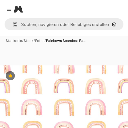
Magnific
Close menu
Nach B
Startseite
/
Stock
/
Fotos
/
Rainbows Seamless Pa…
Premium