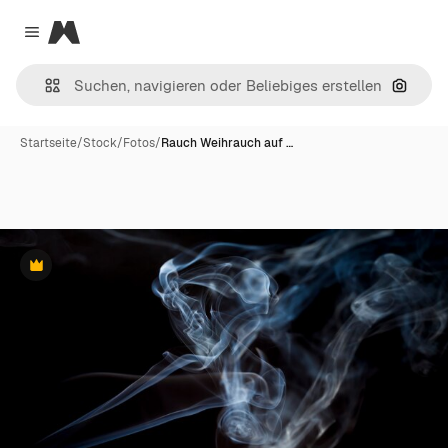
Magnific
Close menu
Nach B
Startseite
/
Stock
/
Fotos
/
Rauch Weihrauch auf …
Premium