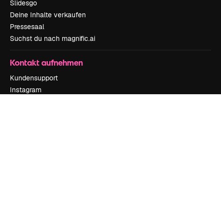
Slidesgo
Deine Inhalte verkaufen
Pressesaal
Suchst du nach magnific.ai
Kontakt aufnehmen
Kundensupport
Instagram
YouTube
LinkedIn
TikTok
Discord
X
Reddit
Copyright © 2010-
2026
Freepik Company S.L.U.
Alle Rechte vorbehalten
.