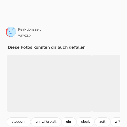
Reaktionszeit
yuryzap
Diese Fotos könnten dir auch gefallen
stoppuhr
uhr zifferblatt
uhr
clock
zeit
zifferbla