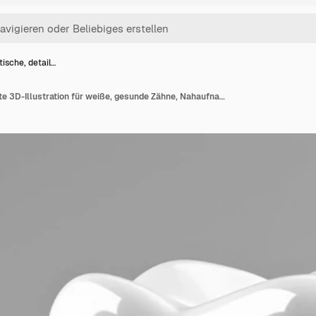
tische, detail…
Realistische, detaillierte 3D-Illustration für weiße, gesunde Zähne, Nahaufnahme, Schutz-Emaille