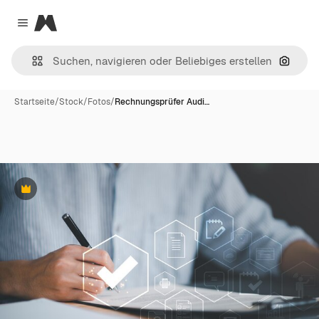
Magnific
Close menu
Nach B
Startseite
/
Stock
/
Fotos
/
Rechnungsprüfer Audi…
Premium