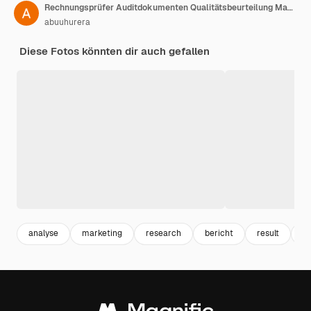
Rechnungsprüfer Auditdokumenten Qualitätsbeurteilung Management Mit einer Checkliste Geschäftsdokumentenbeurteilung
abuuhurera
Diese Fotos könnten dir auch gefallen
analyse
marketing
research
bericht
result
p