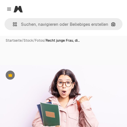
Magnific
Close menu
Nach B
Startseite
/
Stock
/
Fotos
/
Recht junge Frau, di…
Premium