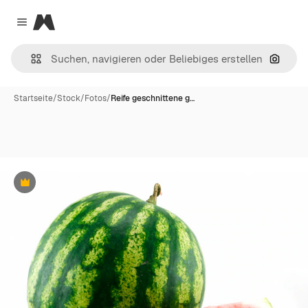
Magnific
Close menu
Nach B
Startseite
/
Stock
/
Fotos
/
Reife geschnittene g…
Premium