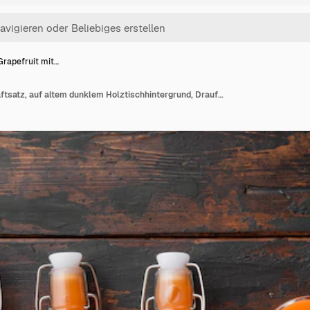
Grapefruit mit…
Reife Grapefruit mit Saftsatz, auf altem dunklem Holztischhintergrund, Draufsicht flach, mit Kopienraum für Text