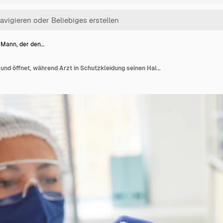
r Mann, der den…
Reifer Mann, der den Mund öffnet, während Arzt in Schutzkleidung seinen Hals während der medizinischen Untersuchung im Krankenhaus untersucht