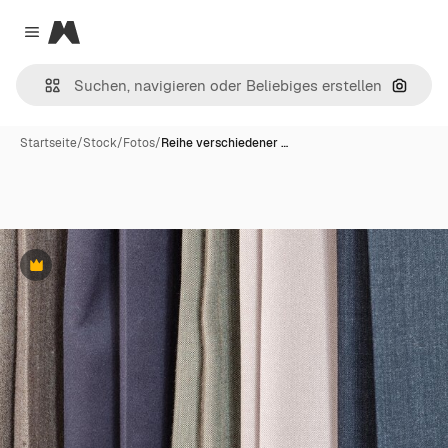
Magnific
Close menu
Nach B
Startseite
/
Stock
/
Fotos
/
Reihe verschiedener …
Premium