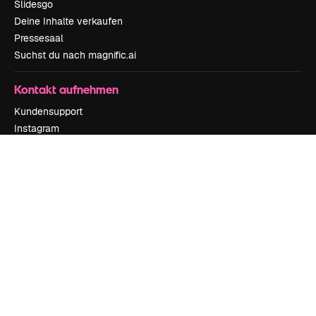
Slidesgo
Deine Inhalte verkaufen
Pressesaal
Suchst du nach magnific.ai
Kontakt aufnehmen
Kundensupport
Instagram
YouTube
LinkedIn
TikTok
Discord
X
Reddit
Copyright © 2010-
2026
Freepik Company S.L.U.
Alle Rechte vorbehalten
.