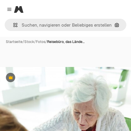
Magnific
Close menu
Nach B
Startseite
/
Stock
/
Fotos
/
Reisebüro, das Lände…
Premium