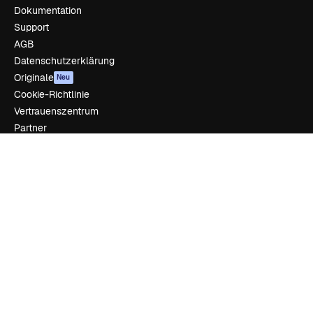
Dokumentation
Support
AGB
Datenschutzerklärung
Originale
Neu
Cookie-Richtlinie
Vertrauenszentrum
Partner
Unternehmen
Unternehmen
Preise
Über uns
Reviews
Karriere
Suchtrends
Blog
Veranstaltungen