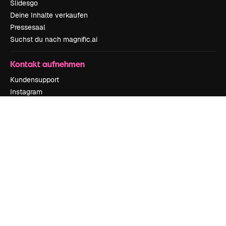
Slidesgo
Deine Inhalte verkaufen
Pressesaal
Suchst du nach magnific.ai
Kontakt aufnehmen
Kundensupport
Instagram
YouTube
LinkedIn
TikTok
Discord
X
Reddit
Copyright © 2010-
2026
Freepik Company S.L.U.
Alle Rechte vorbehalten
.