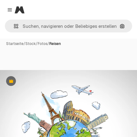
Magnific
Close menu
Nach B
Startseite
/
Stock
/
Fotos
/
Reisen
Premium