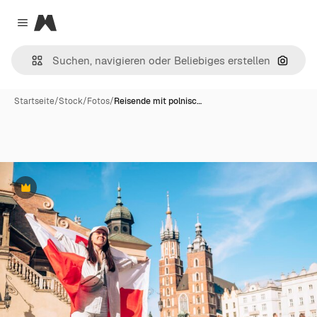
Magnific
Close menu
Nach B
Startseite
/
Stock
/
Fotos
/
Reisende mit polnisc…
Premium