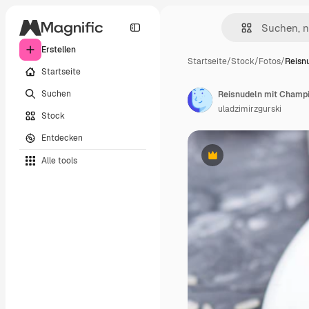
Erstellen
Startseite
/
Stock
/
Fotos
/
Reisn
Startseite
Suchen
Reisnudeln mit Champi
uladzimirzgurski
Stock
Entdecken
Alle tools
Premium