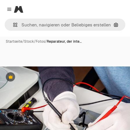
Magnific
Close menu
Nach B
Startseite
/
Stock
/
Fotos
/
Reparateur, der inte…
Premium