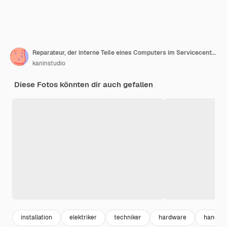
Reparateur, der interne Teile eines Computers im Servicecenter zerlegt
kaninstudio
Diese Fotos könnten dir auch gefallen
installation
elektriker
techniker
hardware
handwe