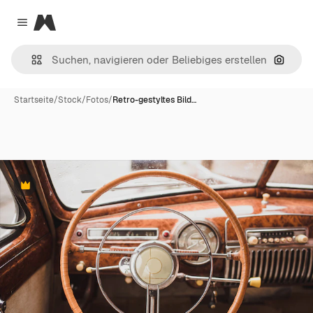
Magnific
Close menu
Nach B
Startseite
/
Stock
/
Fotos
/
Retro-gestyltes Bild…
Premium